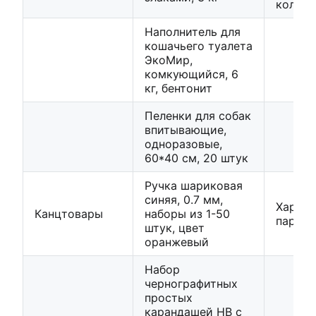
количе
Наполнитель для
кошачьего туалета
ЭкоМир,
комкующийся, 6
кг, бентонит
Пеленки для собак
впитывающие,
одноразовые,
60*40 см, 20 штук
Ручка шариковая
синяя, 0.7 мм,
Характ
Канцтовары
наборы из 1-50
парам
штук, цвет
оранжевый
Набор
чернографитных
простых
карандашей HB с