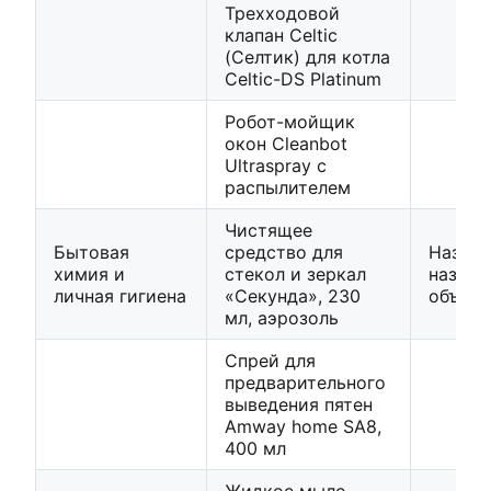
Трехходовой
клапан Celtic
(Селтик) для котла
Celtic-DS Platinum
Робот-мойщик
окон Cleanbot
Ultraspray с
распылителем
Чистящее
Бытовая
средство для
Назван
химия и
стекол и зеркал
назнач
личная гигиена
«Секунда», 230
объем
мл, аэрозоль
Спрей для
предварительного
выведения пятен
Amway home SA8,
400 мл