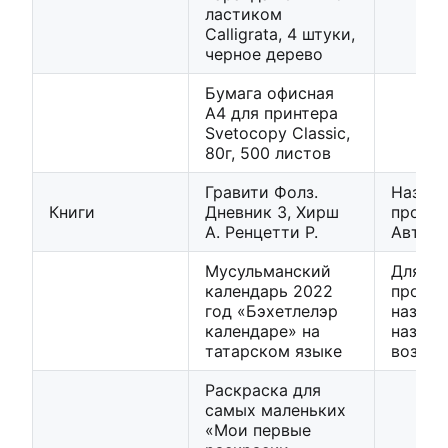
ластиком
Calligrata, 4 штуки,
черное дерево
Бумага офисная
А4 для принтера
Svetocopy Classic,
80г, 500 листов
Гравити Фолз.
Назван
Книги
Дневник 3, Хирш
произв
А. Ренцетти Р.
Автор
Мусульманский
Для пр
календарь 2022
продук
год «Бэхетлелэр
назван
календаре» на
назнач
татарском языке
возрас
Раскраска для
самых маленьких
«Мои первые