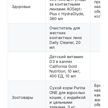
препар
за контактными
Здоровье
назнач
линзами AOSept-
объем,
Plus с HydraGlyde,
количе
360 мл
Очиститель для
жестких
контактных линз
Daily Cleaner, 20
мл
Детский витамин
D3 в каплях
California Gold
Nutrition, 10 мкг,
400 ЕД, 10 мл
Бренд,
Сухой корм Purina
назнач
ONE для взрослых
какого
Зоотовары
кошек, с индейкой
животн
и цельными
объем,
злаками, 3 кг