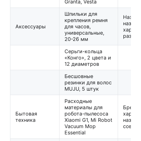
Granta, Vesta
Шпильки для
Назван
крепления ремня
назнач
Аксессуары
для часов,
характ
универсальные,
разме
20-26 мм
Серьги-кольца
«Конго», 2 цвета и
12 диаметров
Бесшовные
резинки для волос
MUJU, 5 штук
Расходные
материалы для
Бренд,
Бытовая
робота-пылесоса
характ
техника
Xiaomi G1, Mi Robot
назнач
Vacuum Mop
совме
Essential