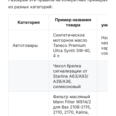
из разных категорий:
Пример названия
Категория
товара
уникал
Синтетическое
Назван
моторное масло
назнач
Автотовары
Taneco Premium
характ
Ultra Synth 5W-40,
совме
4 л
Чехол брелка
сигнализации от
Starline А63/А93/
А39/А36,
силиконовый
Фильтр масляный
Mann Filter W914/2
для Ваз 2108-2115,
2110, 2170, Kalina,