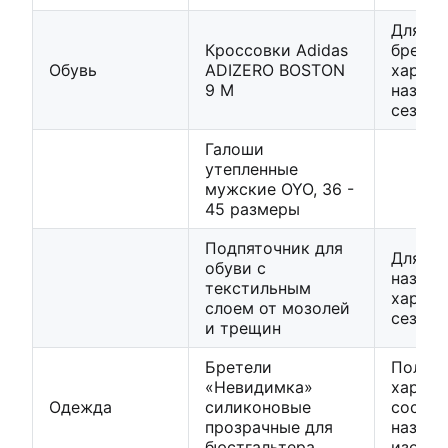
Для об
Кроссовки Adidas
бренд,
Обувь
ADIZERO BOSTON
характ
9 M
назнач
сезон
Галоши
утепленные
мужские OYO, 36 -
45 размеры
Подпяточник для
Для ак
обуви с
назнач
текстильным
характ
слоем от мозолей
сезон
и трещин
Бретели
Пол,
«Невидимка»
характ
Одежда
силиконовые
состав
прозрачные для
назнач
бюстгальтера
изобр