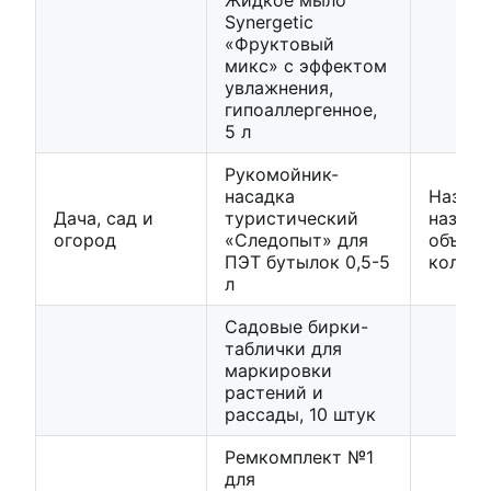
Жидкое мыло
Synergetic
«Фруктовый
микс» с эффектом
увлажнения,
гипоаллергенное,
5 л
Рукомойник-
насадка
Назван
Дача, сад и
туристический
назнач
огород
«Следопыт» для
объем,
ПЭТ бутылок 0,5-5
количе
л
Садовые бирки-
таблички для
маркировки
растений и
рассады, 10 штук
Ремкомплект №1
для