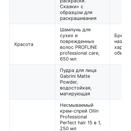
раскраски.
Сказки» с
образцом для
раскрашивания
Шампунь для
сухих и
Бренд,
поврежденных
назнач
Красота
волос PROFLINE
характ
professional care,
объем
650 мл
Пудра для лица
Gabrini Matte
Powder,
водостойкая,
матирующая
Несмываемый
крем-спрей Ollin
Professional
Perfect hair 15 в 1,
250 мл