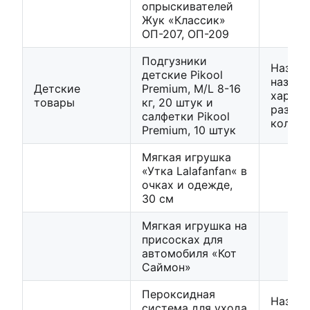
опрыскивателей
Жук «Классик»
ОП-207, ОП-209
Подгузники
Назван
детские Pikool
назнач
Детские
Premium, M/L 8-16
характ
товары
кг, 20 штук и
размер
салфетки Pikool
количе
Premium, 10 штук
Мягкая игрушка
«Утка Lalafanfan« в
очках и одежде,
30 см
Мягкая игрушка на
присосках для
автомобиля «Кот
Саймон»
Пероксидная
Назван
система для ухода